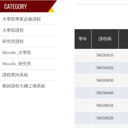
CATEGORY
大學部專業必修課程
大學部課程
學年
課程碼
研究所課程
Moodle_大學部
N650410
Moodle_研究所
N650420
課程查詢系統
N650430
教師課程大綱上傳系統
N650440
N650810
N650820