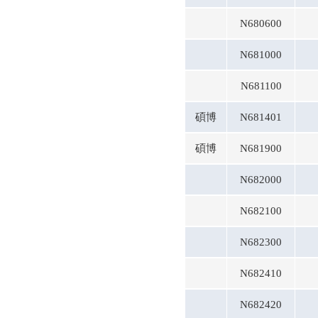
N680600
N681000
N681100
碩博
N681401
碩博
N681900
N682000
N682100
N682300
N682410
N682420