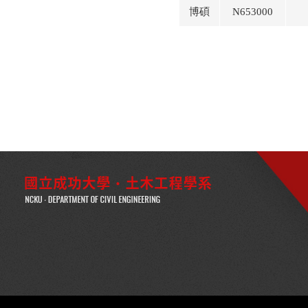
博碩
N653000