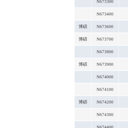
N673300
N673400
博碩
N673600
博碩
N673700
N673800
博碩
N673900
N674000
N674100
博碩
N674200
N674300
N674400