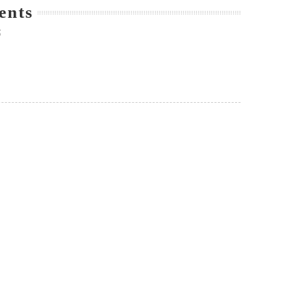
ents
S