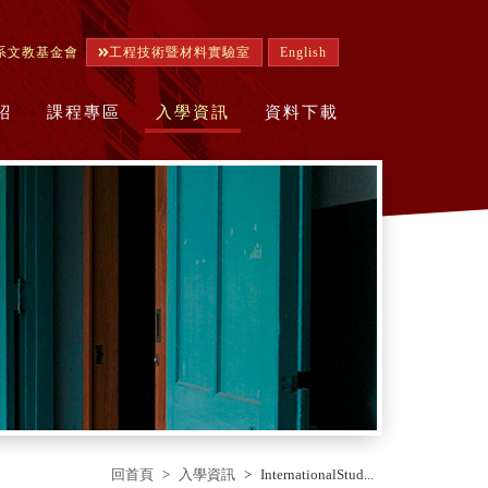
系文教基金會
工程技術暨材料實驗室
English
紹
課程專區
入學資訊
資料下載
回首頁
入學資訊
InternationalStud...