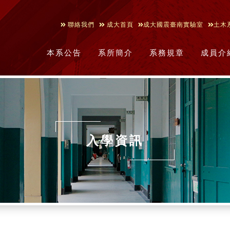
聯絡我們
成大首頁
成大國震臺南實驗室
土木
本系公告
系所簡介
系務規章
成員介
入學資訊