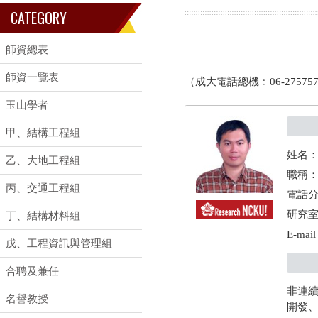
CATEGORY
師資總表
師資一覽表
（成大電話總機﹕06-2757
玉山學者
甲、結構工程組
姓名
乙、大地工程組
職稱
丙、交通工程組
電話分機
研究室
丁、結構材料組
E-mai
戊、工程資訊與管理組
合聘及兼任
非連
名譽教授
開發