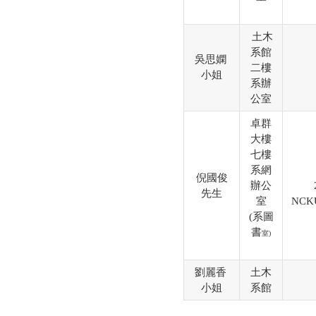
土木
系館
吳思嫻
二樓
小姐
系辦
公室
卓群
大樓
七樓
系網
倪國俊
辦公
先生
室
NCKU
(系圖
書
室)
劉麗香
土木
小姐
系館