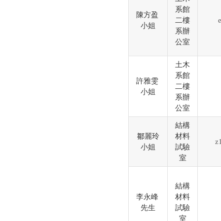
系館
陳方盈
二樓
小姐
系辦
公室
土木
系館
許雅雯
二樓
小姐
系辦
公室
結構
鄒麗玲
材料
z
小姐
試驗
室
結構
李永峰
材料
先生
試驗
室