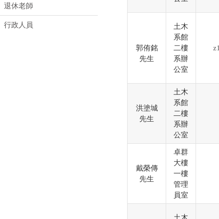
退休老師
行政人員
土木
系館
郭侑銘
二樓
z
先生
系辦
公室
土木
系館
洪塗城
二樓
先生
系辦
公室
卓群
大樓
戴榮傳
一樓
先生
管理
員室
土木