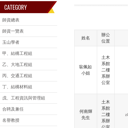
CATEGORY
師資總表
師資一覽表
辦公
姓名
位置
玉山學者
甲、結構工程組
土木
系館
乙、大地工程組
翁佩如
二樓
小姐
丙、交通工程組
系辦
公室
丁、結構材料組
戊、工程資訊與管理組
土木
系館
合聘及兼任
何南輝
二樓
z
先生
名譽教授
系辦
公室