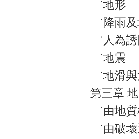
˙地形
˙降雨
˙人為誘
˙地震
˙地滑
第三章 
˙由地
˙由破