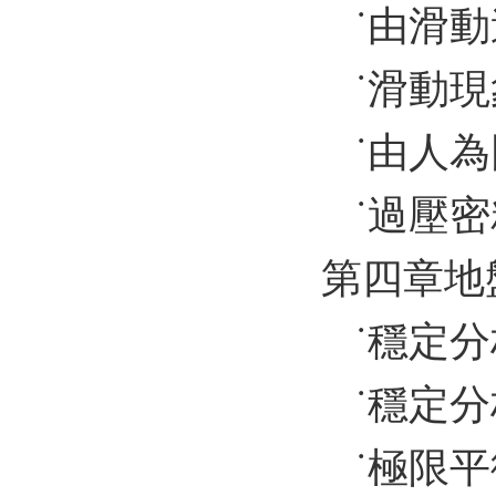
˙由滑
˙滑動
˙由人
˙過壓
第四章地
˙穩定
˙穩定
˙極限