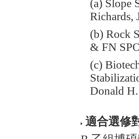
(a) Slope 
Richards,
(b) Rock S
& FN SP
(c) Biotec
Stabilizat
Donald H.
適合選修