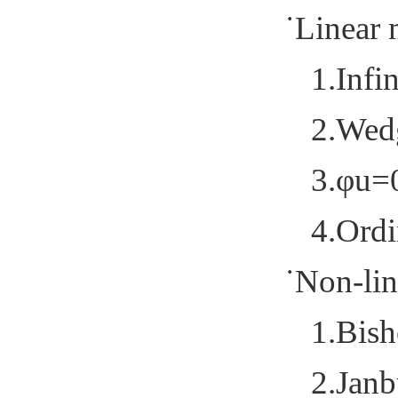
˙Linear 
1.Infi
2.Wed
3.φu=
4.Ord
˙Non-lin
1.Bis
2.Janb