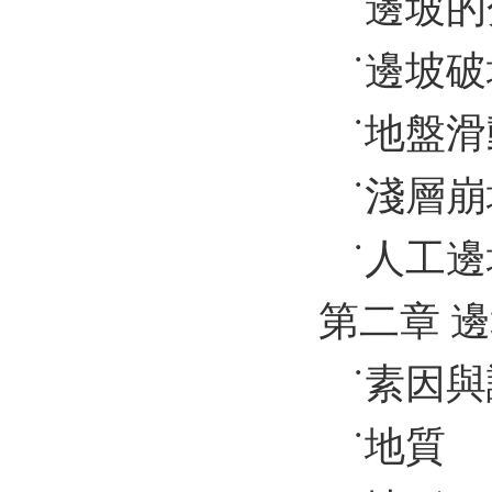
˙邊坡
˙邊坡
˙地盤
˙淺層
˙人工
第二章 
˙素因
˙地質