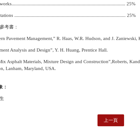
........................................................................................... 25%
ions ......................................................................................... 25%
參考書：
rn Pavement Management,” R. Haas, W.R. Hudson, and J. Zaniewski, Kr
ment Analysis and Design”, Y. H. Huang, Prentice Hall.
Mix Asphalt Materials, Mixture Design and Construction”,Roberts, K
on, Lanham, Maryland, USA.
象：
生
上一頁