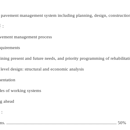
 pavement management system including planning, design, construction,
要：
avement management process
equirements
ining present and future needs, and priority programming of rehabilita
t level design: structural and economic analysis
entation
es of working systems
ng ahead
：
............................................................................................... 50%