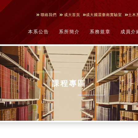
聯絡我們
成大首頁
成大國震臺南實驗室
土木
本系公告
系所簡介
系務規章
成員介
課程專區