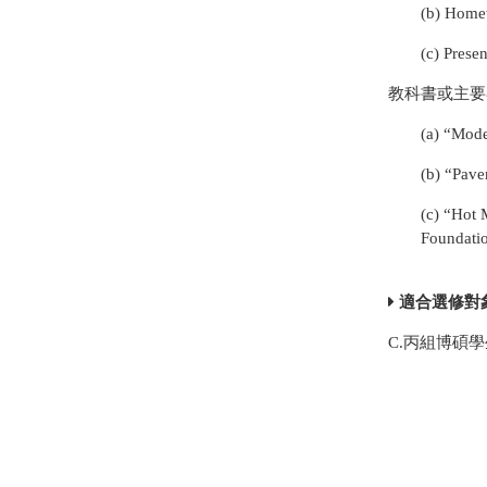
(b) Homeworks
(c) Presentat
教科書或主要
(a) “Mode
(b) “Pave
(c) “Hot 
Foundati
適合選修對
C.丙組博碩學