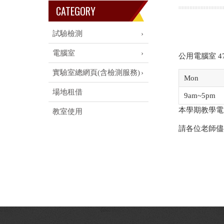
CATEGORY
試驗檢測
電腦室
公用電腦室 47
實驗室總網頁(含檢測服務)
Mon
場地租借
9am~5pm
本學期教學電腦
教室使用
請各位老師儘