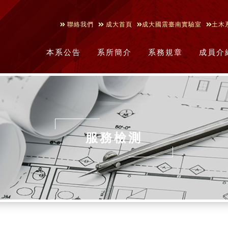
聯絡我們
成大首頁
成大國震臺南實驗室
土木
本系公告
系所簡介
系務規章
成員介
服務檢測