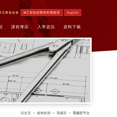
系文教基金會
工程技術暨材料實驗室
English
紹
課程專區
入學資訊
資料下載
回首頁
服務檢測
電腦室
電腦室平台