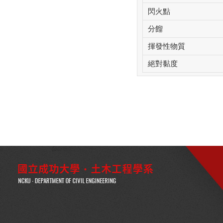
閃火點
分餾
揮發性物質
絕對黏度