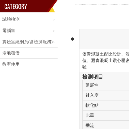
CATEGORY
試驗檢測
電腦室
實驗室總網頁(含檢測服務)
場地租借
瀝青混凝土配比設計、
值、瀝青混凝土鑽心壓
教室使用
驗
檢測項目
延展性
針入度
軟化點
比重
垂流