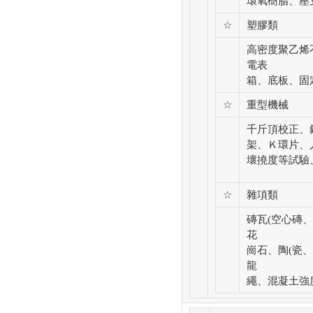
環氧樹脂、壓
☆
塑膠類
高密度聚乙烯不
電表
箱、底板、固
☆
重型機械
千斤頂校正、
架、Ｋ環片、
壞撓度等試驗
☆
雜項類
磚瓦(空心磚
花
崗石、陶(瓷
龍
繩、混凝土強