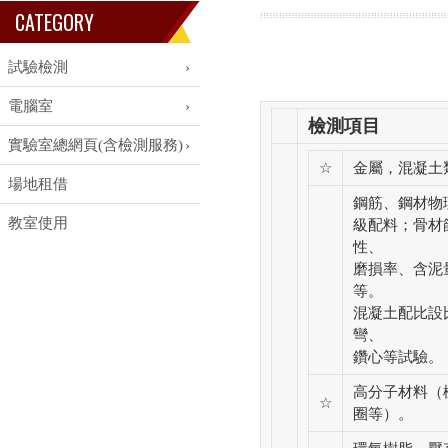
CATEGORY
試驗檢測
電腦室
檢測項目
實驗室總網頁(含檢測服務)
☆
金屬，混凝土
場地租借
鋼筋、鋼材物
教室使用
級配料；骨材
性、
磨損率、含泥
等。
混凝土配比設
彎、
鑽心等試驗。
高分子材料（
☆
圈等）。