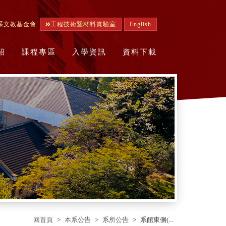
系文教基金會
工程技術暨材料實驗室
English
紹
課程專區
入學資訊
資料下載
回首頁
本系公告
系所公告
系館東側(...