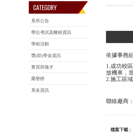
CATEGORY
系所公告
學位考試及離校資訊
學術活動
依據事務
獎(助)學金資訊
1.成功校
實習與徵才
放機車，
2.施工區
榮譽榜
系友資訊
聯絡廠商：黃
檔案下載 :