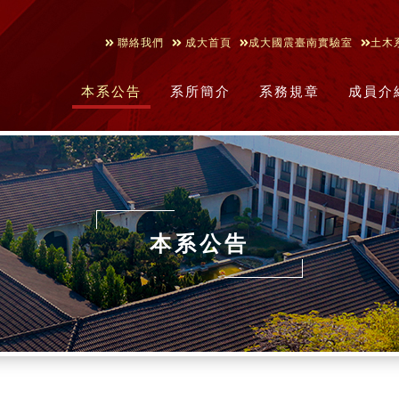
聯絡我們
成大首頁
成大國震臺南實驗室
土木
本系公告
系所簡介
系務規章
成員介
本系公告