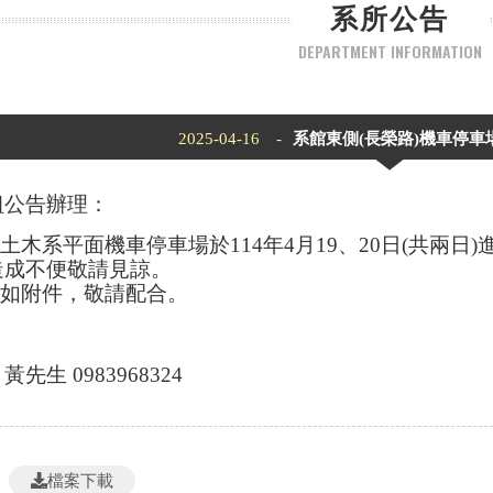
系所公告
DEPARTMENT INFORMATION
2025-04-16 -
系館東側(長榮路)機車停車
組公告辦理：
區土木系平面機車停車場於114年4月19、20日(共兩
造成不便敬請見諒。
域如附件，敬請配合。
先生 0983968324
檔案下載