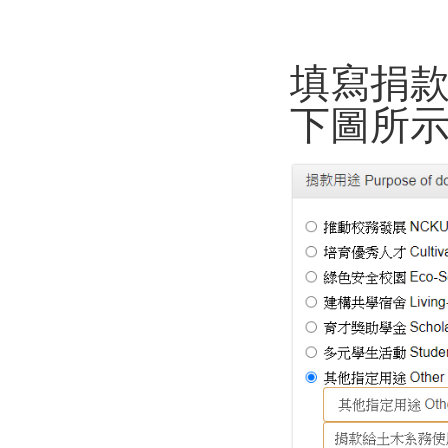
填寫捐
下圖所