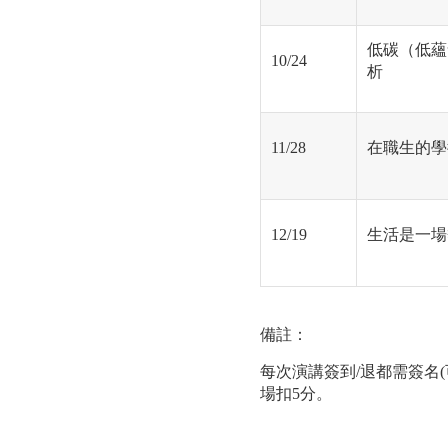
低碳（低蘊
10/24
析
11/28
在職生的學
12/19
生活是一場
備註：
每次演講簽到/退都需簽名
場扣5分。