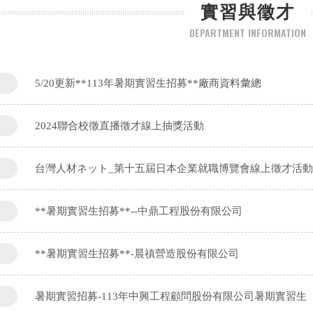
實習與徵才
DEPARTMENT INFORMATION
5/20更新**113年暑期實習生招募**廠商資料彙總
2024聯合校徵直播徵才線上抽獎活動
台灣人材ネット_第十五屆日本企業就職博覽會線上徵才活動
**暑期實習生招募**--中鼎工程股份有限公司
**暑期實習生招募**-晨禛營造股份有限公司
暑期實習招募-113年中興工程顧問股份有限公司暑期實習生