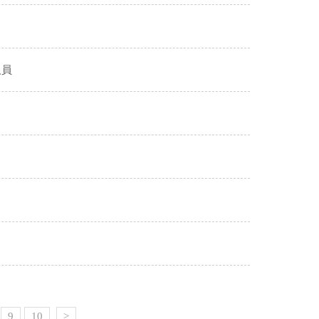
人員
9
10
>