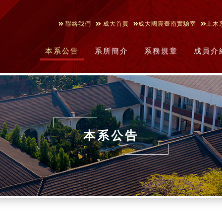
聯絡我們
成大首頁
成大國震臺南實驗室
土木
本系公告
系所簡介
系務規章
成員介
本系公告