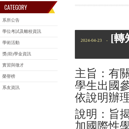
CATEGORY
系所公告
學位考試及離校資訊
[
2024-04-23 -
學術活動
獎(助)學金資訊
實習與徵才
主旨：有關
榮譽榜
學生出國
系友資訊
依說明辦
說明：旨
加國際性