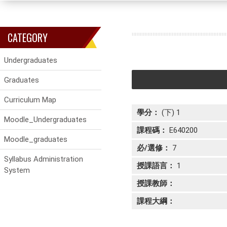
CATEGORY
Undergraduates
Graduates
Curriculum Map
學分：
(下) 1
Moodle_Undergraduates
課程碼：
E640200
Moodle_graduates
必/選修：
7
Syllabus Administration
授課語言：
1
System
授課教師：
課程大綱：