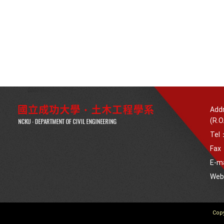
Addr
(R.O
Tel
Fax
E-m
We
Copy