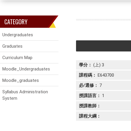
CATEGORY
Undergraduates
Graduates
Curriculum Map
學分：
(上) 3
Moodle_Undergraduates
課程碼：
E643700
Moodle_graduates
必/選修：
7
Syllabus Administration
授課語言：
1
System
授課教師：
課程大綱：