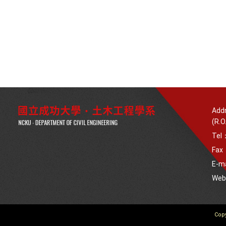
Addr
(R.O
Tel
Fax
E-m
We
Copy