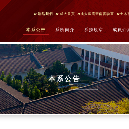
聯絡我們
成大首頁
成大國震臺南實驗室
土木
本系公告
系所簡介
系務規章
成員介
本系公告