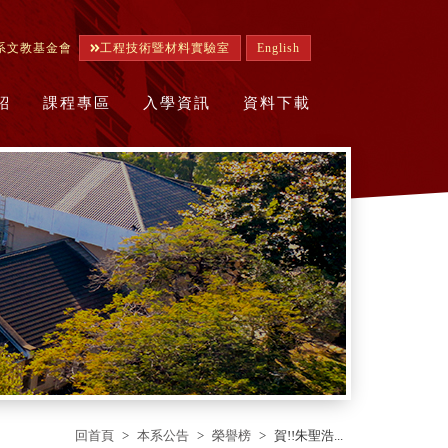
系文教基金會
工程技術暨材料實驗室
English
紹
課程專區
入學資訊
資料下載
回首頁
本系公告
榮譽榜
賀!!朱聖浩...