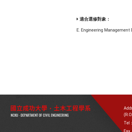
適合選修對象：
E. Engineering Management D
Addr
(R.O
Tel
Fax