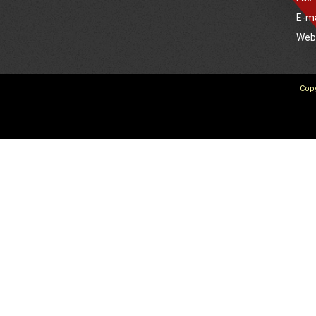
E-m
We
Copy