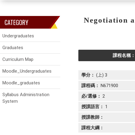
Negotiation
CATEGORY
Undergraduates
Graduates
課程名稱： Ne
Curriculum Map
Moodle_Undergraduates
學分：
(上) 3
Moodle_graduates
課程碼：
N671900
Syllabus Administration
必/選修：
2
System
授課語言：
1
授課教師：
課程大綱：