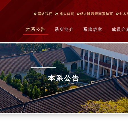
聯絡我們
成大首頁
成大國震臺南實驗室
土木
本系公告
系所簡介
系務規章
成員介
本系公告