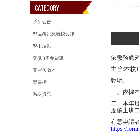
CATEGORY
系所公告
學位考試及離校資訊
學術活動
依教務處
獎(助)學金資訊
主旨:本校
實習與徵才
說明:
榮譽榜
一、依據
系友資訊
二、本年度
度碩士班
有意申請者
https://fo