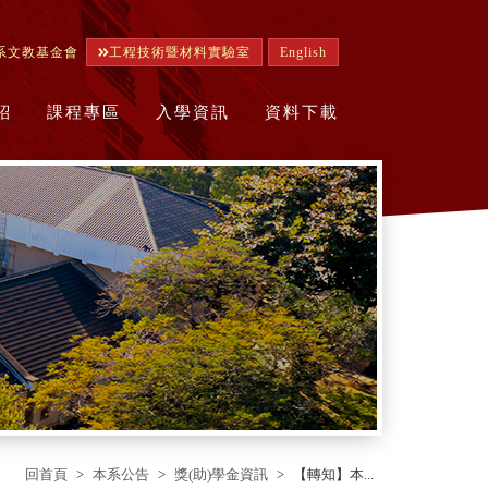
系文教基金會
工程技術暨材料實驗室
English
紹
課程專區
入學資訊
資料下載
回首頁
本系公告
獎(助)學金資訊
【轉知】本...