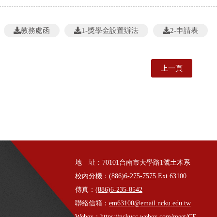
教務處函
1-獎學金設置辦法
2-申請表
上一頁
地 址：70101台南市大學路1號土木系
校內分機：
(886)6-275-7575
Ext 63100
傳真：
(886)6-235-8542
聯絡信箱：
em63100@email.ncku.edu.tw
Webex：
https://nckucc.webex.com/meet/CE