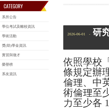
CATEGORY
系所公告
學位考試及離校資訊
研
2026-06-01 -
學術活動
獎(助)學金資訊
實習與徵才
依照學校
榮譽榜
條規定辦
系友資訊
倫理、中
術倫理至少
力至少各 