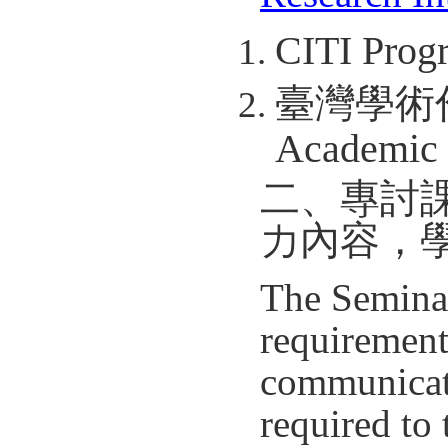
CITI Prog
臺灣學術倫理
Academic 
二、專討
力內容，
The Seminar
requirement
communicati
required to 