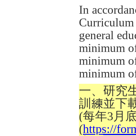
In accordan
Curriculum 
general edu
minimum of 
minimum of 
minimum of
一、研究生
訓練並下
(每年3月
(
https://f