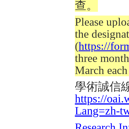
查。
Please uplo
the designa
(
https://f
three months
March each 
學術誠信
https://oa
Lang=zh-t
Research In