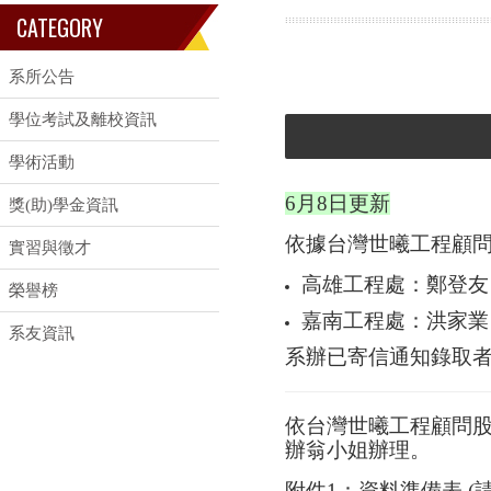
CATEGORY
系所公告
學位考試及離校資訊
學術活動
6月8日更新
獎(助)學金資訊
依據台灣世曦工程顧問
實習與徵才
高雄工程處：鄭登友
榮譽榜
嘉南工程處：洪家業
系友資訊
系辦已寄信通知錄取
依台灣世曦工程顧問股
辦翁小姐辦理。
附件1：資料準備表 (