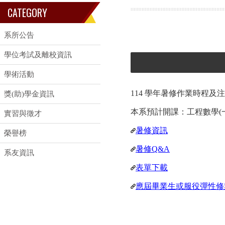
CATEGORY
系所公告
學位考試及離校資訊
學術活動
114 學年暑修作業時程
獎(助)學金資訊
本系預計開課：工程數學(
實習與徵才
暑修資訊
榮譽榜
暑修Q&A
系友資訊
表單下載
應屆畢業生或服役彈性修