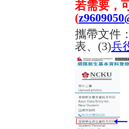
若需要，
(
z9609050
攜帶文件：
表、(3)
兵