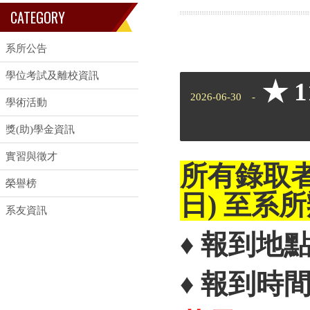
CATEGORY
系所公告
學位考試及離校資訊
★ 
2026-06-30 -
學術活動
獎(助)學金資訊
實習與徵才
所有錄取者
榮譽榜
日) 至系
系友資訊
♦ 報到地
♦ 報到時間：