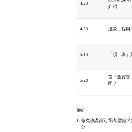
以Google
4/23
介紹
4/30
漫談工程與
5/14
「碩士班」
當「金質獎
5/28
距？
備註：
每次演講簽到/退都需簽名
分。