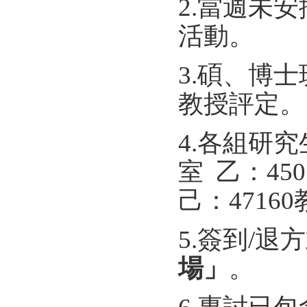
2.當週未
活動。
3.碩、博
教授評定。
4.各組研
室 乙：450
己：4716
5.簽到/
場」
。