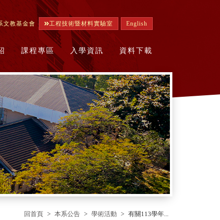
系文教基金會
工程技術暨材料實驗室
English
紹
課程專區
入學資訊
資料下載
回首頁
本系公告
學術活動
有關113學年...