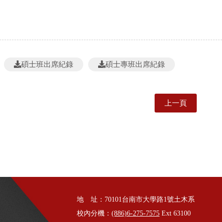
碩士班出席紀錄
碩士專班出席紀錄
上一頁
地 址：70101台南市大學路1號土木系
校內分機：
(886)6-275-7575
Ext 63100