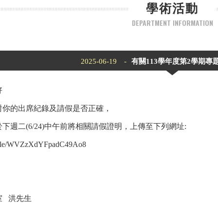
學術活動
DEPARTMENT INFORMATION
2025-06-19 -
有關113學年度第2學期專
好
對你的出席紀錄及請假是否正確，
下週二(6/24)中午前將相關請假證明，上傳至下列網址:
ms.gle/WVZzXdYFpadC49Ao8
室 洪先生