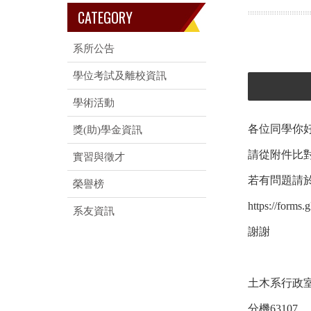
CATEGORY
系所公告
學位考試及離校資訊
學術活動
各位同學你
獎(助)學金資訊
請從附件比
實習與徵才
若有問題請於
榮譽榜
https://for
系友資訊
謝謝
土木系行政
分機63107