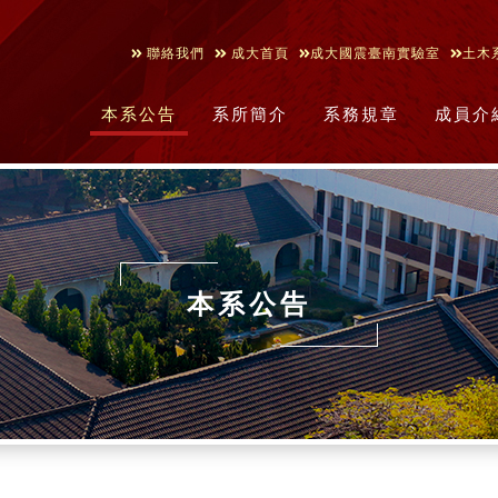
聯絡我們
成大首頁
成大國震臺南實驗室
土木
本系公告
系所簡介
系務規章
成員介
本系公告