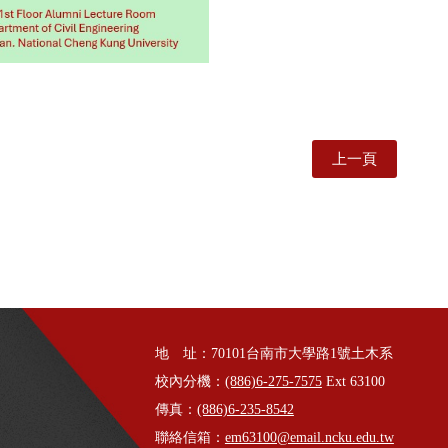
上一頁
地 址：70101台南市大學路1號土木系
校內分機：
(886)6-275-7575
Ext 63100
傳真：
(886)6-235-8542
聯絡信箱：
em63100@email.ncku.edu.tw