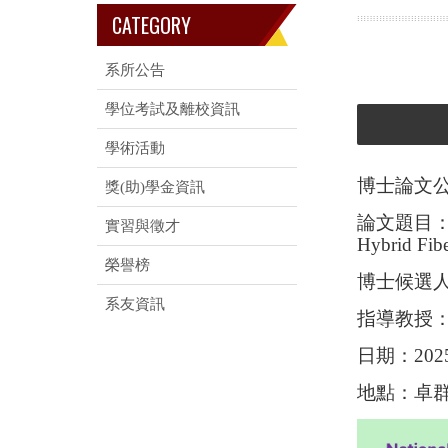
CATEGORY
系所公告
學位考試及離校資訊
學術活動
博士論文
獎(助)學金資訊
論文題目：Exper
實習與徵才
Hybrid Fibe
榮譽榜
博士候選人：
系友資訊
指導教授
日期：202
地點：卓