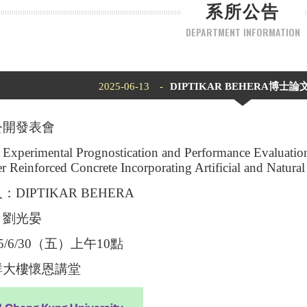
系所公告
DEPARTMENT INFORMATION
2025-06-13 -
DIPTIKAR BEHERA博士論
公開發表會
imental Prognostication and Performance Evaluation 
r Reinforced Concrete Incorporating Artificial and Natura
DIPTIKAR BEHERA
：劉光晏
5/6/30（五）上午10點
群大樓懷恩講堂