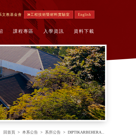
系文教基金會
工程技術暨材料實驗室
English
紹
課程專區
入學資訊
資料下載
回首頁
本系公告
系所公告
DIPTIKARBEHERA...