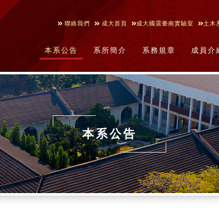
聯絡我們
成大首頁
成大國震臺南實驗室
土木
本系公告
系所簡介
系務規章
成員介
本系公告