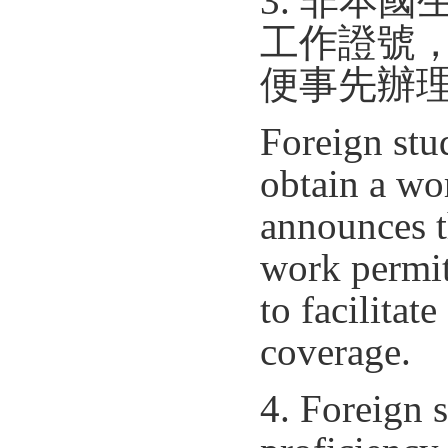
3. 非本
工作證號
便事先辦
Foreign stu
obtain a wo
announces t
work permit
to facilitat
coverage.
4. Foreign 