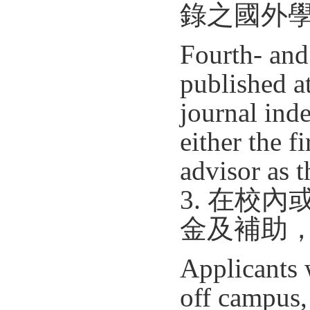
錄之國外
Fourth- and
published a
journal inde
either the f
advisor as t
3. 在校
金及補助
Applicants 
off campus,