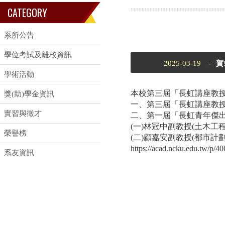
CATEGORY
系所公告
學位考試及離校資訊
2025-03-19 -
賀
學術活動
本校第三屆「長虹講座教
獎(助)學金資訊
一、第三屆「長虹講座教授
實習與徵才
二、第一屆「長虹青年傑
(一)林冠中副教授(土木工程
榮譽榜
(二)顧嘉安副教授(都市計劃
https://acad.ncku.edu.tw/p/
系友資訊