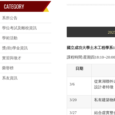
CATEGORY
系所公告
學位考試及離校資訊
202
學術活動
國立成功大學土木工程學系1
獎(助)學金資訊
課程時間:星期四18:10~20:
實習與徵才
榮譽榜
日期
系友資訊
從東湖聯外
3/6
設計者特徵
3/20
私有建築物
3/27
結合虛實整