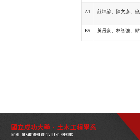
A1
莊坤諺、陳文彥、曾
B5
黃晟豪、林智強、郭