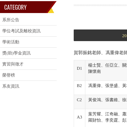
CATEGORY
系所公告
學位考試及離校資訊
20
學術活動
賀郭振銘老師、馮重偉老
獎(助)學金資訊
實習與徵才
楊士賢、任亞立、關
D1
陳懷南
榮譽榜
B2
馮重偉、張堡盛、黃
系友資訊
C2
黃俊鴻、張書維、徐
葉芳耀、江奇融、蕭
A3
羅財怡、李奕霆、彭