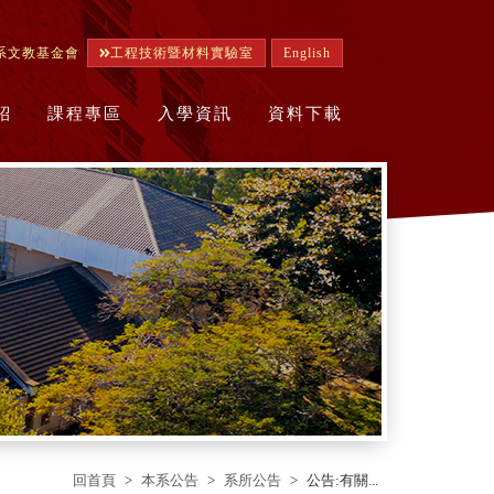
系文教基金會
工程技術暨材料實驗室
English
紹
課程專區
入學資訊
資料下載
回首頁
本系公告
系所公告
公告:有關...