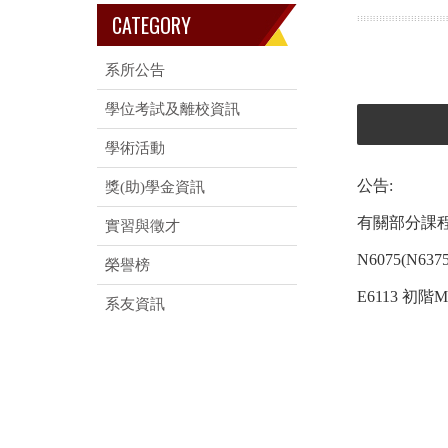
CATEGORY
系所公告
學位考試及離校資訊
學術活動
公告:
獎(助)學金資訊
有關部分課程
實習與徵才
N6075(N6
榮譽榜
E6113 初階
系友資訊