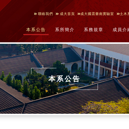
聯絡我們
成大首頁
成大國震臺南實驗室
土木
本系公告
系所簡介
系務規章
成員介
本系公告