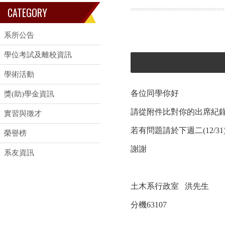
CATEGORY
系所公告
學位考試及離校資訊
學術活動
各位同學你好
獎(助)學金資訊
請從附件比對你的出席紀
實習與徵才
若有問題請於下週二(12/
榮譽榜
謝謝
系友資訊
土木系行政室 洪先生
分機63107