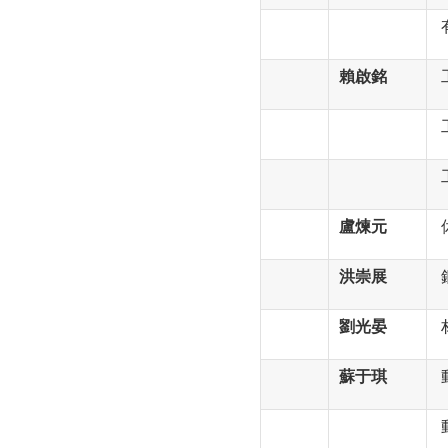
賴啟銘
盧煉元
洪崇展
劉光晏
蘇于琪