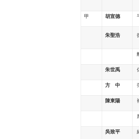
甲
胡宣德
朱聖浩
朱世禹
方 中
陳東陽
吳致平