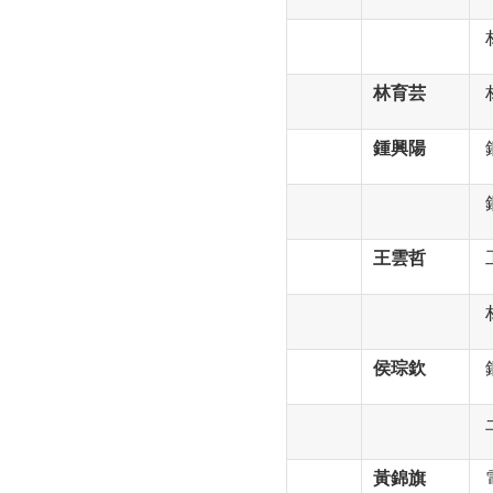
林育芸
鍾興陽
王雲哲
侯琮欽
黃錦旗