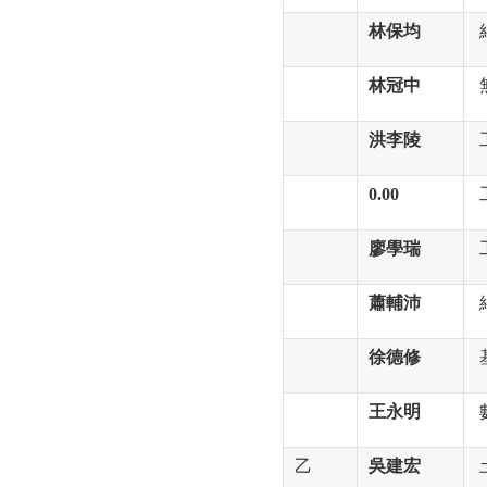
林保均
林冠中
洪李陵
0.00
廖學瑞
蕭輔沛
徐德修
王永明
乙
吳建宏