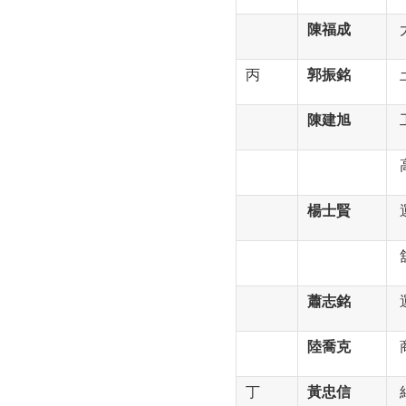
陳福成
丙
郭振銘
陳建旭
楊士賢
蕭志銘
陸喬克
丁
黃忠信