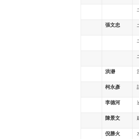
張文忠
洪瀞
柯永彥
李德河
陳景文
倪勝火