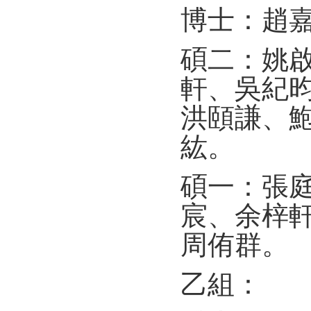
博士：趙
碩二：姚
軒、吳紀
洪頤謙、
紘。
碩一：張
宸、余梓
周侑群。
乙組：