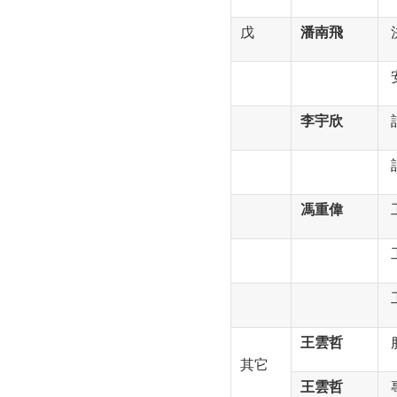
戊
潘南飛
李宇欣
馮重偉
王雲哲
服
其它
王雲哲