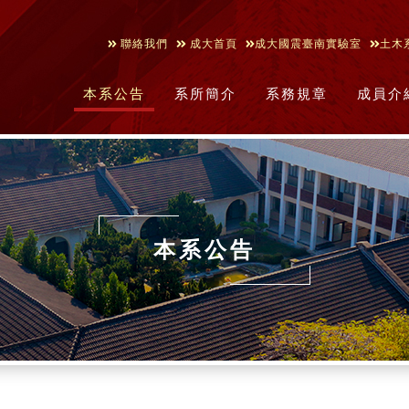
聯絡我們
成大首頁
成大國震臺南實驗室
土木
本系公告
系所簡介
系務規章
成員介
本系公告