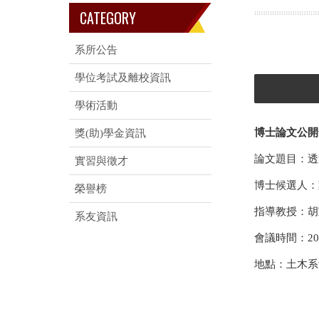
CATEGORY
系所公告
學位考試及離校資訊
學術活動
博士論文公開
獎(助)學金資訊
論文題目：透
實習與徵才
博士候選人：
榮譽榜
指導教授：胡
系友資訊
會議時間：2024/
地點：土木系館