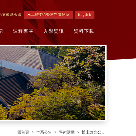
系文教基金會
工程技術暨材料實驗室
English
紹
課程專區
入學資訊
資料下載
回首頁
本系公告
學術活動
博士論文公...