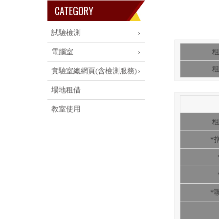
CATEGORY
試驗檢測
電腦室
租
租
實驗室總網頁(含檢測服務)
場地租借
教室使用
租
*
*