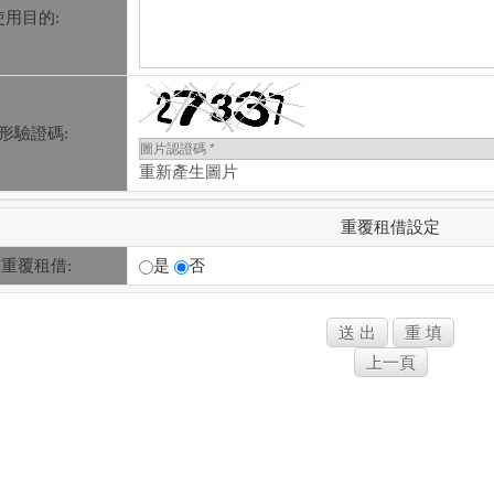
使用目的:
形驗證碼:
重新產生圖片
重覆租借設定
重覆租借:
是
否