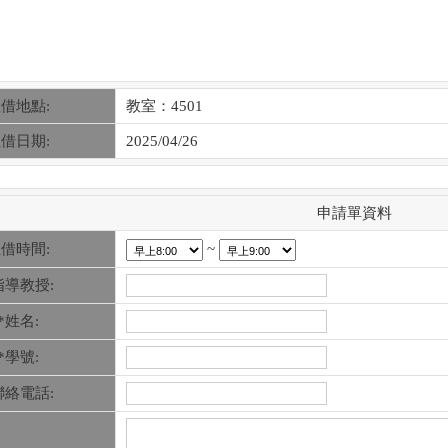
借地點:
教室：4501
借日期:
2025/04/26
申請單資料
~
借時間:
指導教授:
*姓名:
*學號:
聯絡電話: