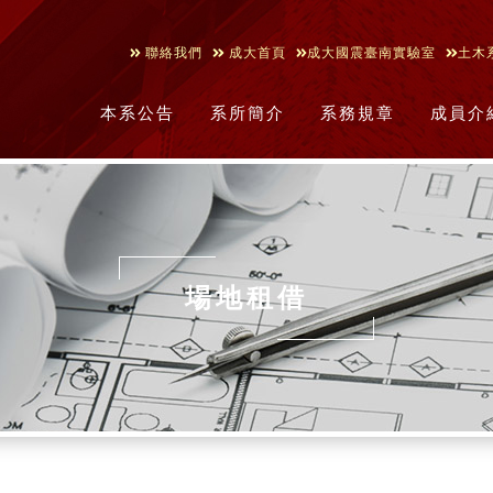
聯絡我們
成大首頁
成大國震臺南實驗室
土木
本系公告
系所簡介
系務規章
成員介
場地租借