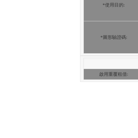
*使用目的:
*圖形驗證碼:
啟用重覆租借: