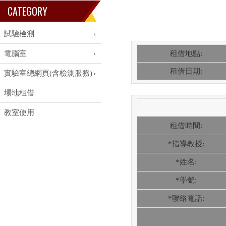
CATEGORY
試驗檢測
電腦室
租借地點:
租借日期:
實驗室總網頁(含檢測服務)
場地租借
教室使用
租借時間:
*指導教授:
*姓名:
*學號:
*聯絡電話: