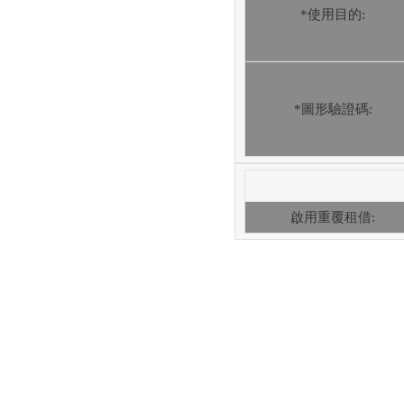
*使用目的:
*圖形驗證碼:
啟用重覆租借: