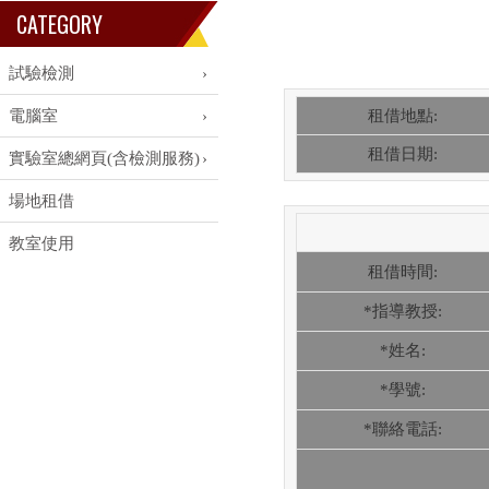
CATEGORY
試驗檢測
電腦室
租借地點:
租借日期:
實驗室總網頁(含檢測服務)
場地租借
教室使用
租借時間:
*指導教授:
*姓名:
*學號:
*聯絡電話: