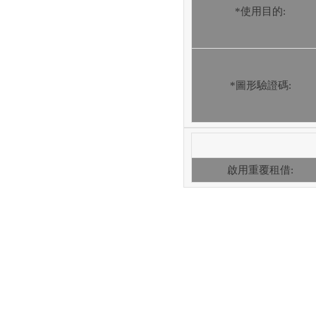
*使用目的:
*圖形驗證碼:
啟用重覆租借: