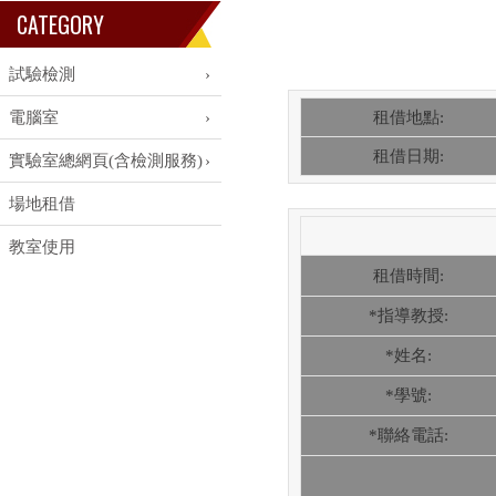
CATEGORY
試驗檢測
電腦室
租借地點:
租借日期:
實驗室總網頁(含檢測服務)
場地租借
教室使用
租借時間:
*指導教授:
*姓名:
*學號:
*聯絡電話: