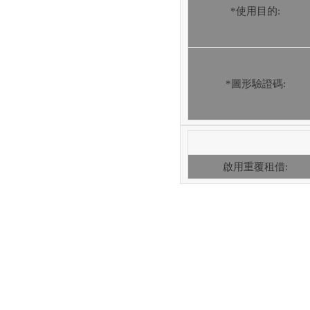
*使用目的:
*圖形驗證碼:
啟用重覆租借: