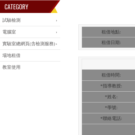
CATEGORY
試驗檢測
電腦室
租借地點:
租借日期:
實驗室總網頁(含檢測服務)
場地租借
教室使用
租借時間:
*指導教授:
*姓名:
*學號:
*聯絡電話: